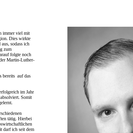
n immer viel mit
gion. Dies wirkte
 aus, sodass ich
ng zum
arauf folgte noch
 der Martin-Luther-
 bereits auf das
erfolgreich im Jahr
absolviert. Somit
elernt.
rschiedenen
ten tätig. Hierbei
bswirtschaftlichen
t darf ich seit dem